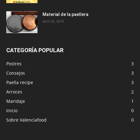
Material de la paellera
abril 20, 2018
CATEGORÍA POPULAR
Postres
3
Consejos
3
Paella recipe
3
Arroces
2
Maridaje
1
Inicio
0
Sobre Valenciafood
0