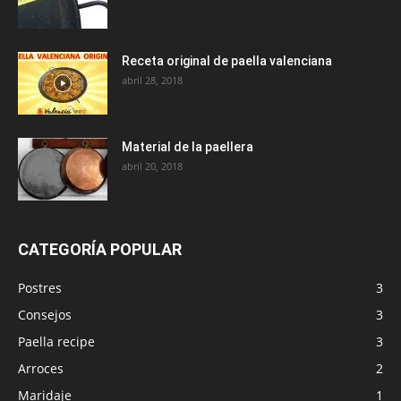
Receta original de paella valenciana
abril 28, 2018
Material de la paellera
abril 20, 2018
CATEGORÍA POPULAR
Postres
3
Consejos
3
Paella recipe
3
Arroces
2
Maridaje
1