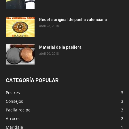
Receta original de paella valenciana
abril 28, 2018
Material de la paellera
abril 20, 2018
CATEGORÍA POPULAR
Postres
3
Consejos
3
Paella recipe
3
Arroces
2
Maridaje
1